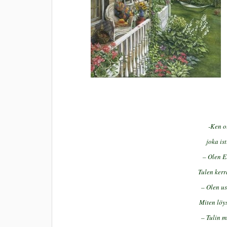
-Ken ol
joka is
– Olen E
Tulen kerr
– Olen u
Miten löy
– Tulin 