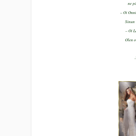
ne pä
– Oi Onni
Sinun 
– Oi L
Olen o