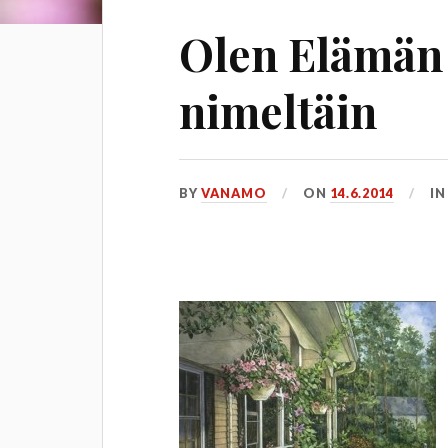
Olen Elämän
nimeltäin
BY
VANAMO
ON
14.6.2014
I