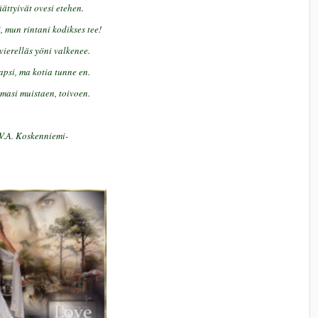
ättyivät ovesi etehen.
, mun rintani kodikses tee!
vierelläs yöni valkenee.
apsi, ma kotia tunne en.
masi muistaen, toivoen.
-V.A. Koskenniemi-