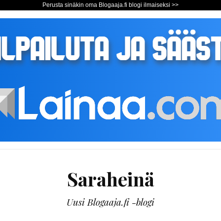
Perusta sinäkin oma Blogaaja.fi blogi ilmaiseksi >>
Saraheinä
Uusi Blogaaja.fi -blogi