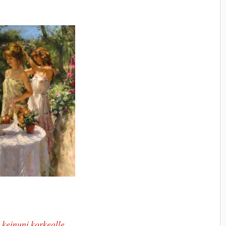
 keinuni korkealle
,