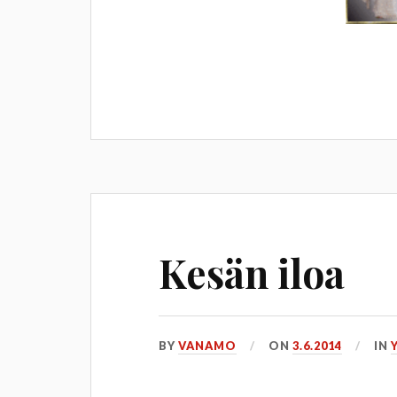
Kesän iloa
BY
VANAMO
ON
3.6.2014
IN