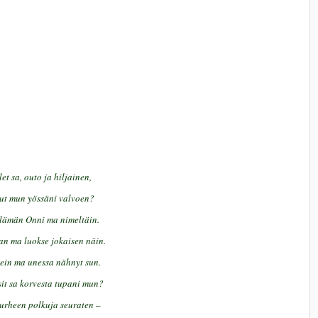
et sa, outo ja hiljainen,
tut mun yössäni valvoen?
lämän Onni ma nimeltäin.
an ma luokse jokaisen näin.
sein ma unessa nähnyt sun.
sit sa korvesta tupani mun?
murheen polkuja seuraten –