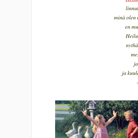
linnu
minä olen 
en mui
Heilu
nythä
me
j
ja kuul