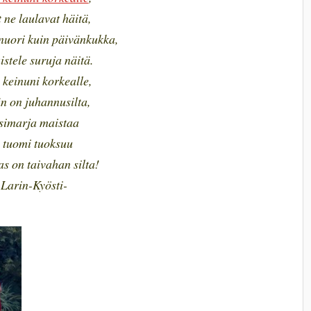
t ne laulavat häitä,
nuori kuin päivänkukka,
stele suruja näitä.
 keinuni korkealle,
n on juhannusilta,
simarja maistaa
a tuomi tuoksuu
as on taivahan silta!
-Larin-Kyösti-