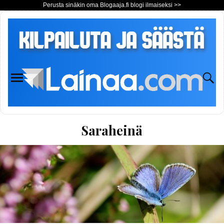
Perusta sinäkin oma Blogaaja.fi blogi ilmaiseksi >>
Saraheinä